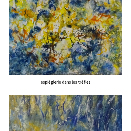
espièglerie dans les trèfles